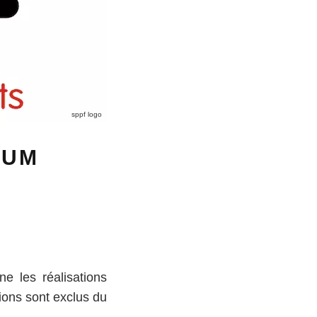
sppf logo
BUM
e les réalisations
tions sont exclus du