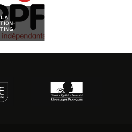
 LA
TION-
TING