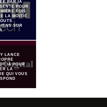
ÉE PAR IA
SENTE POUR
MIÈRE FOIS
E LA MOITIÉ
JOUTS
DIENS SUR
R
FY LANCE
ROPRE
OT IA POUR
ER LA
UE QUI VOUS
SPOND