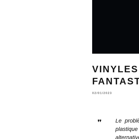
VINYLES
FANTAS
02/01/2023
Le probl
plastiqu
alternat