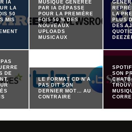
R IA
MUSIQUE GÉNÉRÉE
GÉNÉR
UR LA
PAR IA DÉPASSE
REPRÉ
IS 50
POUR LA PREMIÈRE
LA PRE
S MIS
FOIS 50 % DES
PLUS D
NOUVEAUX
DES A
NEMENT
UPLOADS
QUOTI
R
MUSICAUX
DEEZE
 PAS
GUERRE
SPOTI
S DE
SON P
NT,
LE FORMAT CD N’A
CHATB
OUR
PAS DIT SON
TROUV
TÉS
DERNIER MOT… AU
MUSIQ
NS
CONTRAIRE
CORRE