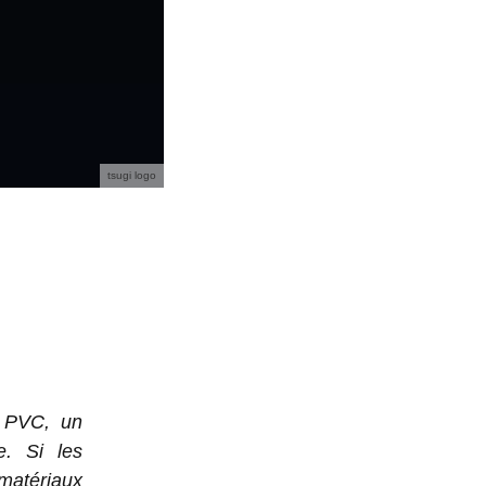
tsugi logo
n PVC, un
e. Si les
matériaux