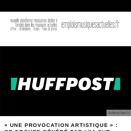
huffpost logo 5
« UNE PROVOCATION ARTISTIQUE » :