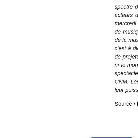
spectre d
acteurs 
mercredi
de musiq
de la mu
c’est-à-d
de projet
ni le mon
spectacle
CNM. Les
leur puis
Source / L