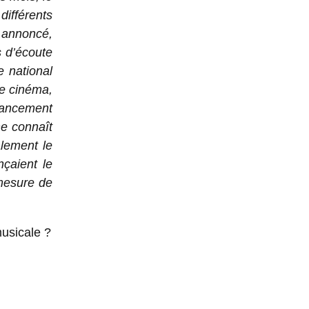
différents
 annoncé,
 d’écoute
 national
e cinéma,
inancement
ne connaît
alement le
nçaient le
mesure de
musicale ?