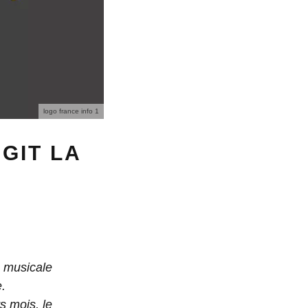
logo france info 1
GIT LA
n musicale
e.
s mois, le