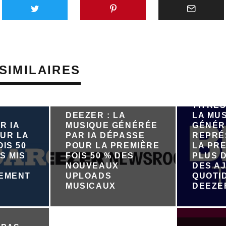
SIMILAIRES
PRÈS D
TITRES
DEEZER : LA
LA MU
R IA
MUSIQUE GÉNÉRÉE
GÉNÉR
UR LA
PAR IA DÉPASSE
REPRÉ
IS 50
POUR LA PREMIÈRE
LA PRE
S MIS
FOIS 50 % DES
PLUS D
NOUVEAUX
DES A
NEMENT
UPLOADS
QUOTI
R
MUSICAUX
DEEZE