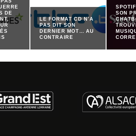
 PAS
GUERRE
SPOTI
S DE
SON P
NT,
LE FORMAT CD N’A
CHATB
OUR
PAS DIT SON
TROUV
TÉS
DERNIER MOT… AU
MUSIQ
NS
CONTRAIRE
CORRE