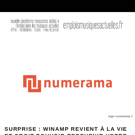
logo numerama 1
SURPRISE : WINAMP REVIENT À LA VIE