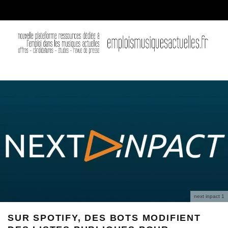
next inpact 1
SUR SPOTIFY, DES BOTS MODIFIENT