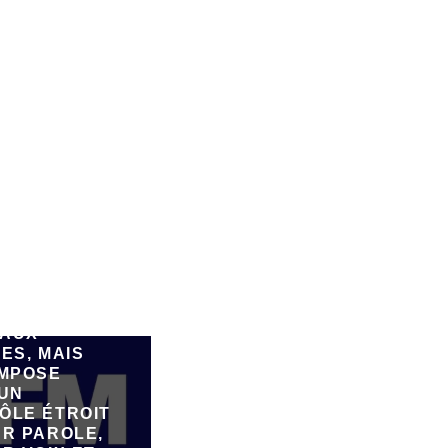
SPARK,
FORME DE
ATION DE
E PAR IA,
FAIRE
ER DE
AUX
ES, MAIS
IMPOSE
 UN
ÔLE ÉTROIT
UR PAROLE,