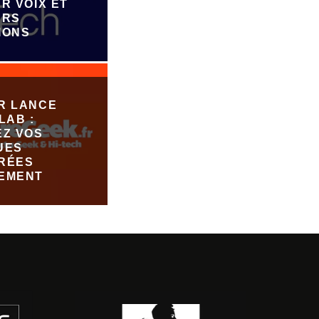
R VOIX ET
URS
IONS
R LANCE
LAB :
EZ VOS
UES
RÉES
EMENT