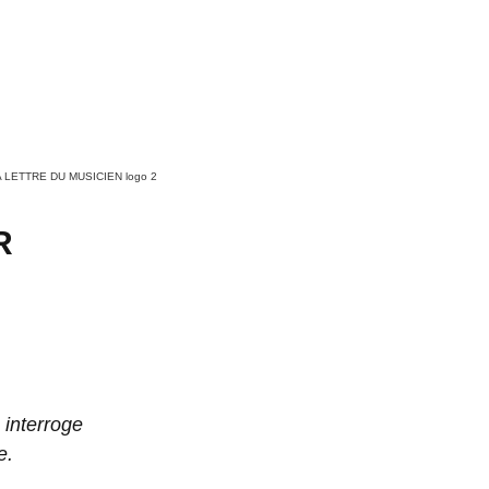
A LETTRE DU MUSICIEN logo 2
R
 interroge
e.