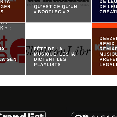
R IA
DE LEU
ÉGER
QU’EST-CE QU’UN
DE LE
ES
« BOOTLEG » ?
CRÉAT
ABLE
K » :
DEEZE
REMIX 
UX
FÊTE DE LA
REMIX
MUSIQUE, LES IA
MUSIQ
LA GEN
DICTENT LES
PRÉFÉ
PLAYLISTS
LÉGAL