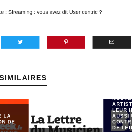
te :
Streaming : vous avez dit User centric ?
AVEC 
SUNO,
PLATE
GÉNÉR
SIMILAIRES
MUSIQU
VEUT 
ÉMERG
NOUVE
ARTIST
LEUR 
E LA
AUSSI
ON DE
CONTR
DE LE