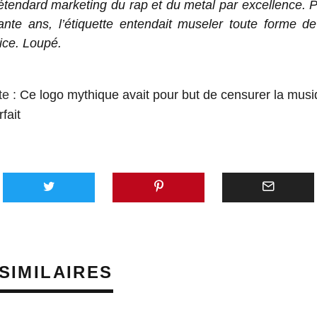
’étendard marketing du rap et du metal par excellence. Po
ante ans, l’étiquette entendait museler toute forme d
ice. Loupé.
te :
Ce logo mythique avait pour but de censurer la musi
rfait
SIMILAIRES
PRÈS D