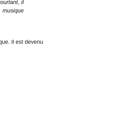
urtant, il
e musique
que. Il est devenu
E 90.000