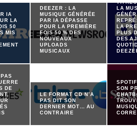
TITRES
DEEZER : LA
LA MU
R IA
MUSIQUE GÉNÉRÉE
GÉNÉR
UR LA
PAR IA DÉPASSE
REPRÉ
IS 50
POUR LA PREMIÈRE
LA PRE
S MIS
FOIS 50 % DES
PLUS D
NOUVEAUX
DES A
NEMENT
UPLOADS
QUOTI
R
MUSICAUX
DEEZE
 PAS
GUERRE
SPOTI
S DE
SON P
NT,
LE FORMAT CD N’A
CHATB
OUR
PAS DIT SON
TROUV
TÉS
DERNIER MOT… AU
MUSIQ
NS
CONTRAIRE
CORRE