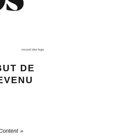
nouvel obs logo
BUT DE
DEVENU
 Content »