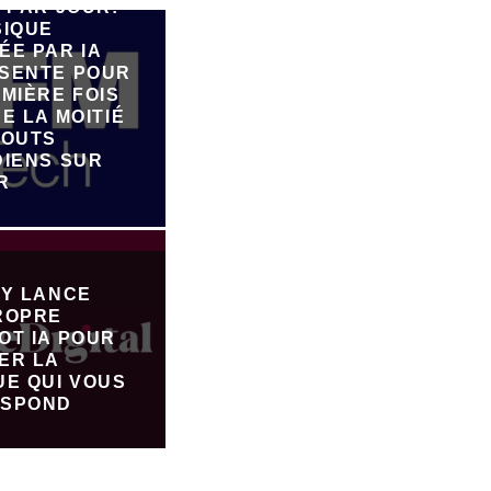
 PAR JOUR:
SIQUE
ÉE PAR IA
SENTE POUR
MIÈRE FOIS
E LA MOITIÉ
JOUTS
DIENS SUR
R
FY LANCE
ROPRE
OT IA POUR
ER LA
UE QUI VOUS
SPOND