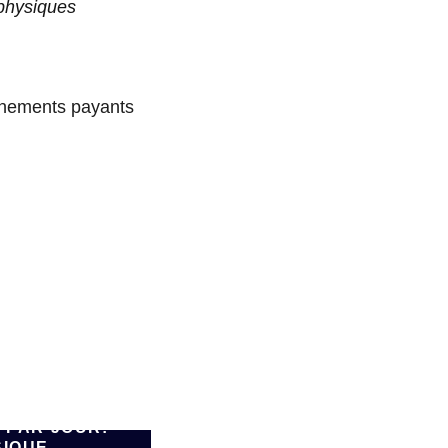
 physiques
onnements payants
E 90.000
 PAR JOUR:
SIQUE