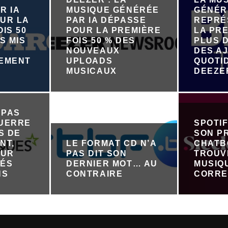
R IA
MUSIQUE GÉNÉRÉE
GÉNÉR
UR LA
PAR IA DÉPASSE
REPRÉ
IS 50
POUR LA PREMIÈRE
LA PRE
S MIS
FOIS 50 % DES
PLUS D
NOUVEAUX
DES A
NEMENT
UPLOADS
QUOTI
R
MUSICAUX
DEEZE
 PAS
GUERRE
SPOTI
S DE
SON P
NT,
LE FORMAT CD N’A
CHATB
OUR
PAS DIT SON
TROUV
TÉS
DERNIER MOT… AU
MUSIQ
NS
CONTRAIRE
CORRE