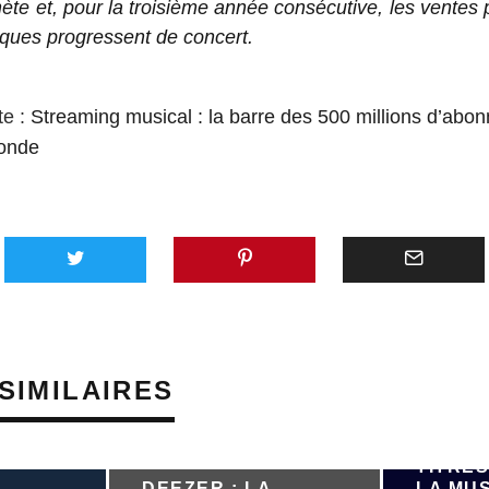
nète et, pour la troisième année consécutive, les ventes
ques progressent de concert.
te :
Streaming musical : la barre des 500 millions d’ab
monde
SIMILAIRES
PRÈS D
TITRES
DEEZER : LA
LA MU