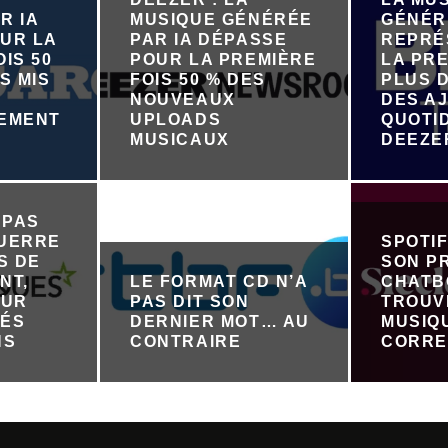
R IA
MUSIQUE GÉNÉRÉE
GÉNÉR
UR LA
PAR IA DÉPASSE
REPRÉ
IS 50
POUR LA PREMIÈRE
LA PRE
S MIS
FOIS 50 % DES
PLUS D
NOUVEAUX
DES A
NEMENT
UPLOADS
QUOTI
R
MUSICAUX
DEEZE
 PAS
GUERRE
SPOTI
S DE
SON P
NT,
LE FORMAT CD N’A
CHATB
OUR
PAS DIT SON
TROUV
TÉS
DERNIER MOT… AU
MUSIQ
NS
CONTRAIRE
CORRE