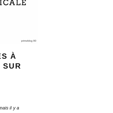
printzblog 80
ES À
 SUR
ais il y a