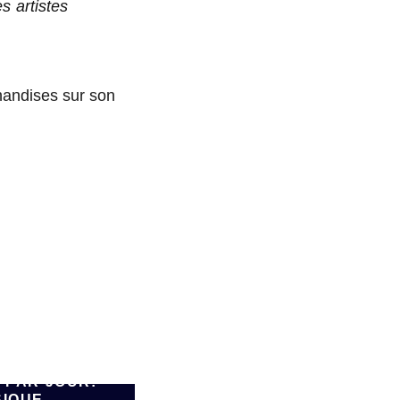
es artistes
chandises sur son
E 90.000
 PAR JOUR:
SIQUE