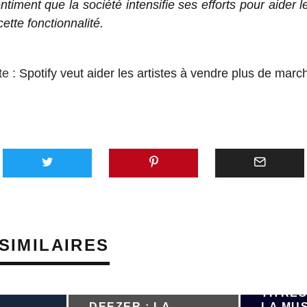
ntiment que la société intensifie ses efforts pour aider l
 cette fonctionnalité.
te :
Spotify veut aider les artistes à vendre plus de mar
SIMILAIRES
PRÈS D
TITRES
DEEZER : LA
LA MU