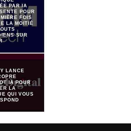
ÉE PAR IA
SENTE POUR
MIÈRE FOIS
E LA MOITIÉ
JOUTS
DIENS SUR
R
FY LANCE
ROPRE
OT IA POUR
ER LA
UE QUI VOUS
SPOND