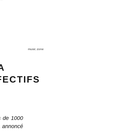
music zone
A
FECTIFS
ns de 1000
a annoncé