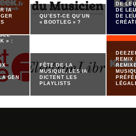
DE LE
R IA
DE LEU
ÉGER
QU’EST-CE QU’UN
DE LE
ES
« BOOTLEG » ?
CRÉAT
ABLE
K » :
DEEZE
REMIX 
UX
FÊTE DE LA
REMIX
MUSIQUE, LES IA
MUSIQ
LA GEN
DICTENT LES
PRÉFÉ
PLAYLISTS
LÉGAL