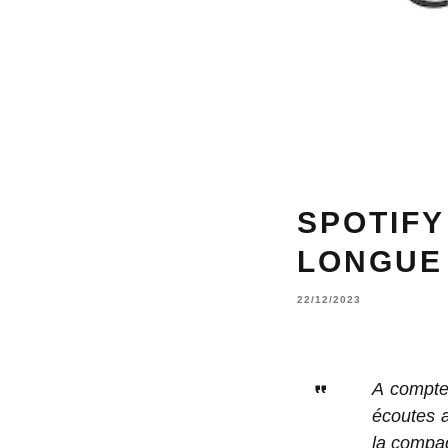
SPOTIFY
LONGUE 
22/12/2023
A compter
écoutes 
la compa