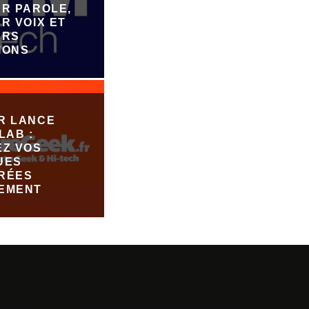
UR PAROLE,
R VOIX ET
URS
IONS
R LANCE
LAB :
EZ VOS
UES
RÉES
EMENT