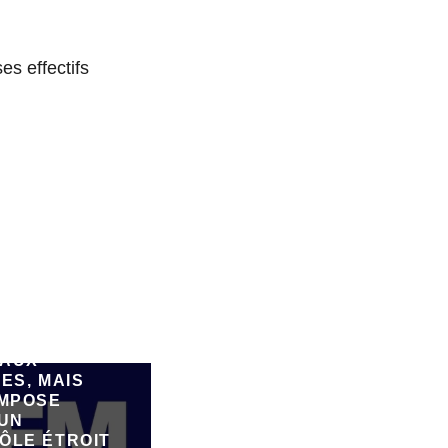
es effectifs
SPARK,
FORME DE
ATION DE
E PAR IA,
FAIRE
ER DE
AUX
ES, MAIS
IMPOSE
 UN
ÔLE ÉTROIT