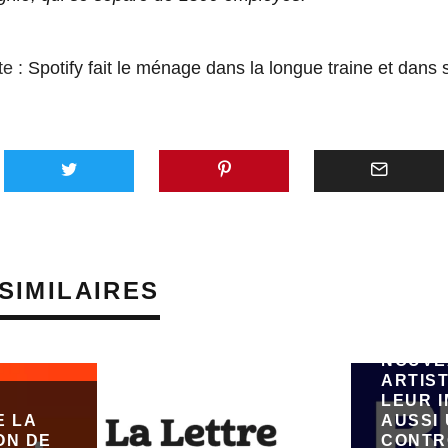
te :
Spotify fait le ménage dans la longue traine et dans s
AVEC 
SUNO,
PLATE
GÉNÉR
SIMILAIRES
MUSIQU
VEUT 
ÉMERG
NOUVE
ARTIST
LEUR 
E LA
AUSSI
ON DE
CONTR