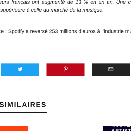
eurs français ont augmenté de 13 % en un an. Une c
 supérieure à celle du marché de la musique.
te :
Spotify a reversé 253 millions d’euros à l’industrie m
AVEC 
SUNO,
PLATE
GÉNÉR
SIMILAIRES
MUSIQU
VEUT 
ÉMERG
NOUVE
ARTIST