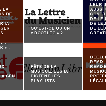
LEUR 
E LA
AUSSI
ON DE
CONTR
DE LE
R IA
DE LEU
ÉGER
QU’EST-CE QU’UN
DE LE
ES
« BOOTLEG » ?
CRÉAT
ABLE
K » :
DEEZE
REMIX 
UX
FÊTE DE LA
REMIX
MUSIQUE, LES IA
MUSIQ
LA GEN
DICTENT LES
PRÉFÉ
PLAYLISTS
LÉGAL