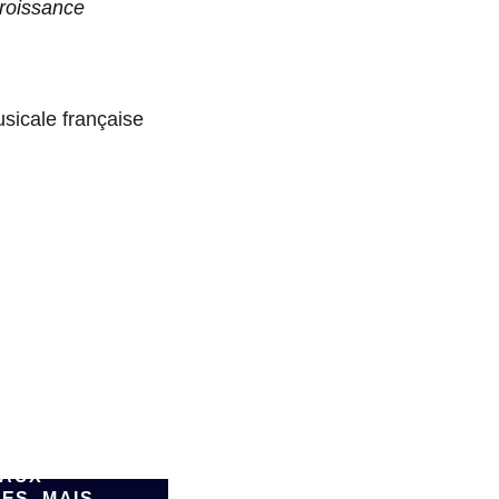
roissance
usicale française
SPARK,
FORME DE
ATION DE
E PAR IA,
FAIRE
ER DE
AUX
ES, MAIS