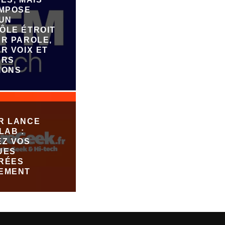
IMPOSE
 UN
ÔLE ÉTROIT
UR PAROLE,
R VOIX ET
URS
IONS
R LANCE
LAB :
EZ VOS
UES
RÉES
EMENT