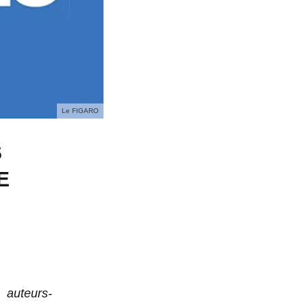
Le FIGARO
S
E
 auteurs-