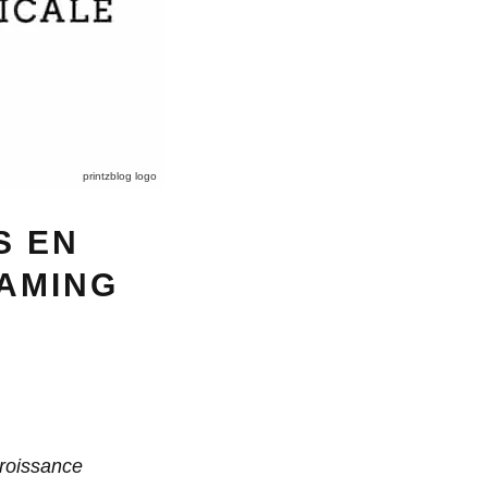
printzblog logo
S EN
EAMING
roissance