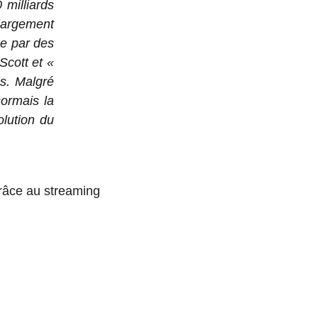
milliards
largement
ée par des
Scott et «
s. Malgré
ormais la
olution du
râce au streaming