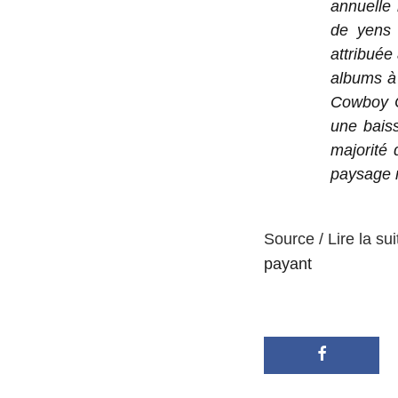
annuelle
de yens 
attribuée
albums à 
Cowboy C
une bais
majorité 
paysage m
Source / Lire la sui
payant