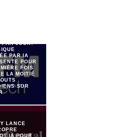
E 90.000
 PAR JOUR:
SIQUE
ÉE PAR IA
SENTE POUR
MIÈRE FOIS
E LA MOITIÉ
JOUTS
DIENS SUR
R
FY LANCE
ROPRE
OT IA POUR