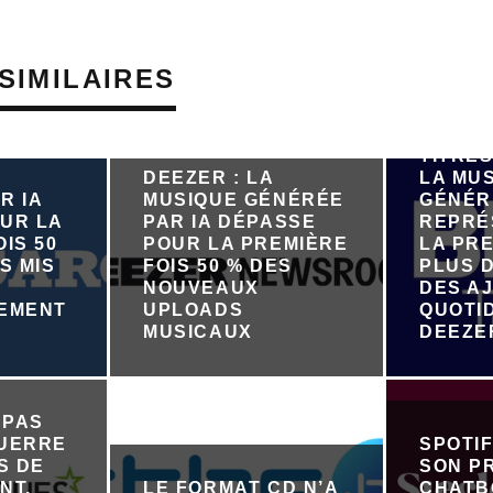
SIMILAIRES
PRÈS D
TITRES
DEEZER : LA
LA MU
R IA
MUSIQUE GÉNÉRÉE
GÉNÉR
UR LA
PAR IA DÉPASSE
REPRÉ
IS 50
POUR LA PREMIÈRE
LA PRE
S MIS
FOIS 50 % DES
PLUS D
NOUVEAUX
DES A
NEMENT
UPLOADS
QUOTI
R
MUSICAUX
DEEZE
 PAS
GUERRE
SPOTI
S DE
SON P
NT,
LE FORMAT CD N’A
CHATB