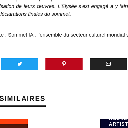
ilisation de leurs œuvres. L’Elysée s’est engagé à y fai
déclarations finales du sommet.
te :
Sommet IA : l’ensemble du secteur culturel mondial 
AVEC 
SUNO,
PLATE
GÉNÉR
SIMILAIRES
MUSIQU
VEUT 
ÉMERG
NOUVE
ARTIST