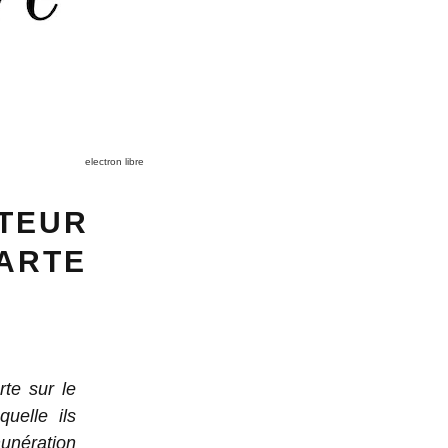
electron libre
CTEUR
HARTE
rte sur le
uelle ils
unération