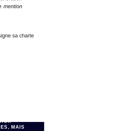
re mention
signe sa charte
SPARK,
FORME DE
ATION DE
E PAR IA,
FAIRE
ER DE
AUX
ES, MAIS