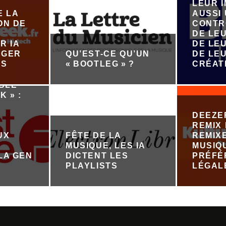
LEUR 
E LA
AUSSI
ON DE
CONTR
DE LE
R IA
DE LEU
ÉGER
QU’EST-CE QU’UN
DE LE
ES
« BOOTLEG » ?
CRÉAT
ABLE
K » :
DEEZE
REMIX 
UX
FÊTE DE LA
REMIX
MUSIQUE, LES IA
MUSIQ
LA GEN
DICTENT LES
PRÉFÉ
PLAYLISTS
LÉGAL