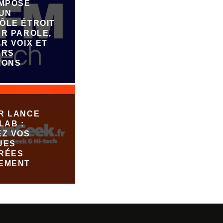
IMPOSE
 UN
ÔLE ÉTROIT
UR PAROLE,
R VOIX ET
URS
IONS
R LANCE
LAB :
EZ VOS
UES
RÉES
EMENT