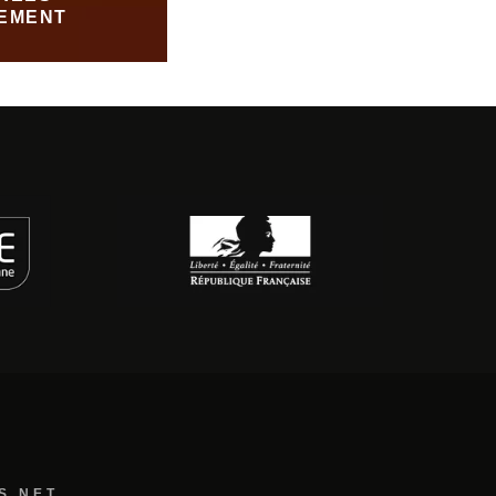
EMENT
S.NET