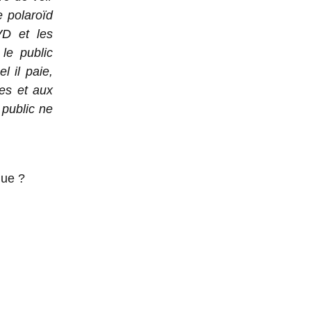
e polaroïd
VD et les
le public
 il paie,
ies et aux
 public ne
que ?
SPARK,