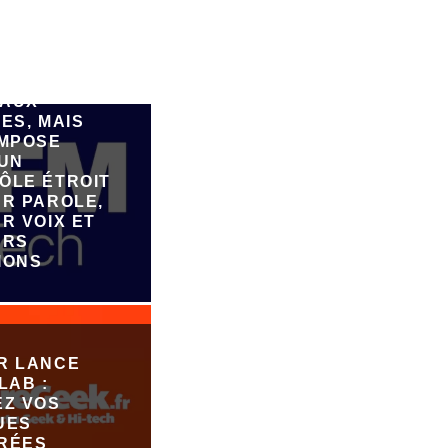
FORME DE
ATION DE
E PAR IA,
FAIRE
ER DE
AUX
ES, MAIS
IMPOSE
 UN
ÔLE ÉTROIT
UR PAROLE,
R VOIX ET
URS
IONS
R LANCE
LAB :
EZ VOS
UES
RÉES