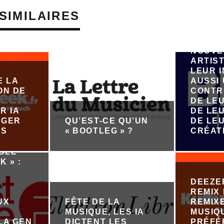
PLATE
GÉNÉR
SIMILAIRES
MUSIQU
VEUT 
ÉMERG
NOUVE
ARTIST
LEUR 
E LA
AUSSI
ON DE
CONTR
DE LE
R IA
DE LEU
ÉGER
QU’EST-CE QU’UN
DE LE
ES
« BOOTLEG » ?
CRÉAT
ABLE
K » :
DEEZE
REMIX 
UX
FÊTE DE LA
REMIX
MUSIQUE, LES IA
MUSIQ
LA GEN
DICTENT LES
PRÉFÉ