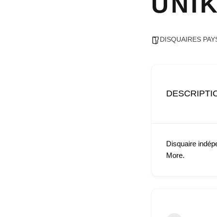
UNI
DISQUAIRES PAYS
DESCRIPTI
Disquaire indép
More.