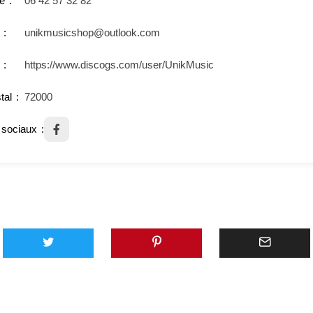
e
06 42 57 32 82
unikmusicshop@outlook.com
https://www.discogs.com/user/UnikMusic
tal
72000
sociaux