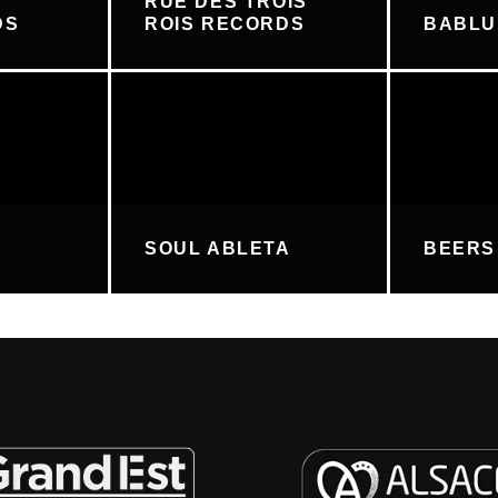
RUE DES TROIS
DS
ROIS RECORDS
BABL
SOUL ABLETA
BEERS