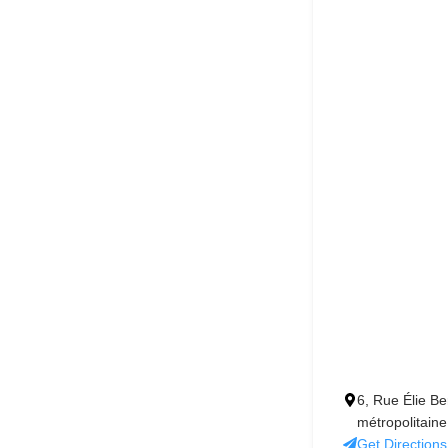
6, Rue Élie Be
métropolitain
Get Directions