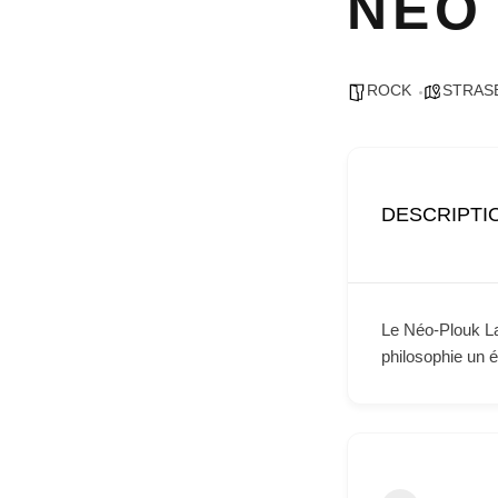
NEO
ROCK
STRAS
DESCRIPTI
Le Néo-Plouk Lab
philosophie un é