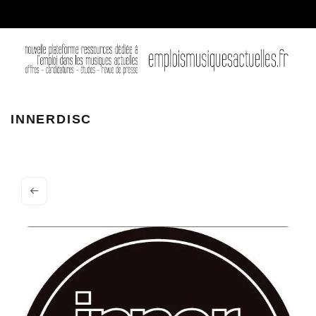
19423989 1922734304616097 4304964553968356044 n
INNERDISC