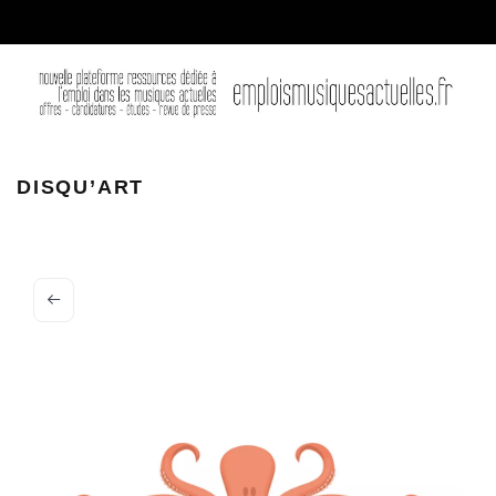
disquart
DISQU’ART