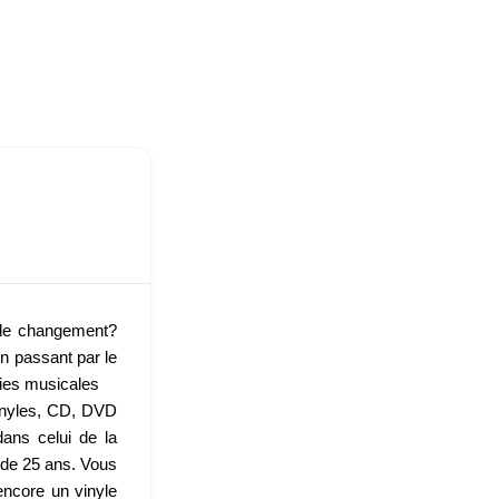
 de changement?
n passant par le
vies musicales
inyles, CD, DVD
dans celui de la
 de 25 ans. Vous
encore un vinyle