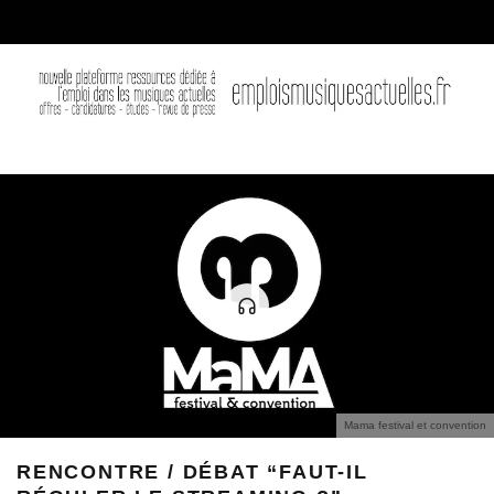
Mama festival et convention
RENCONTRE / DÉBAT “FAUT-IL