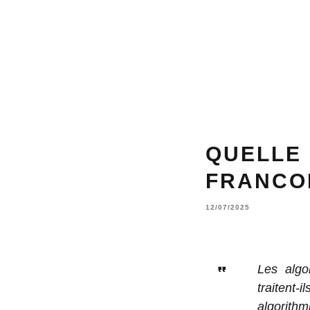
QUELLE
FRANCOP
12/07/2025
Les algo
traitent-
algorith