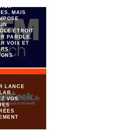
ER DE
AUX
ES, MAIS
IMPOSE
 UN
ÔLE ÉTROIT
UR PAROLE,
R VOIX ET
URS
IONS
R LANCE
LAB :
EZ VOS
UES
RÉES
EMENT