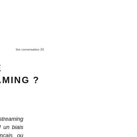
the conversation 20
E
AMING ?
streaming
l un biais
ançais ou