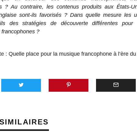
s ? Au contraire, les contenus produits aux États-U
glaise sont-ils favorisés ? Dans quelle mesure les ut
-ils des stratégies de découverte différentes pour l
 francophones ?
te :
Quelle place pour la musique francophone à l’ère du
AVEC 
SUNO,
PLATE
GÉNÉR
SIMILAIRES
MUSIQU
VEUT 