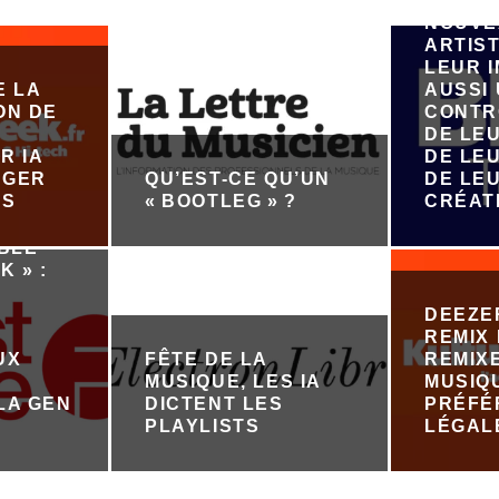
ÉMERG
NOUVE
ARTIST
LEUR 
E LA
AUSSI
ON DE
CONTR
DE LE
R IA
DE LEU
ÉGER
QU’EST-CE QU’UN
DE LE
ES
« BOOTLEG » ?
CRÉAT
ABLE
K » :
DEEZE
REMIX 
UX
FÊTE DE LA
REMIX
MUSIQUE, LES IA
MUSIQ
LA GEN
DICTENT LES
PRÉFÉ
PLAYLISTS
LÉGAL