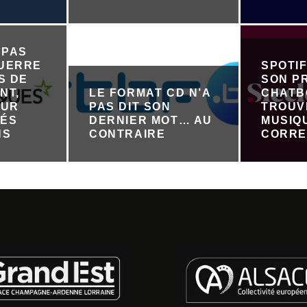
 PAS
GUERRE
SPOTI
S DE
SON P
NT,
LE FORMAT CD N’A
CHATB
OUR
PAS DIT SON
TROUV
TÉS
DERNIER MOT… AU
MUSIQ
NS
CONTRAIRE
CORRE