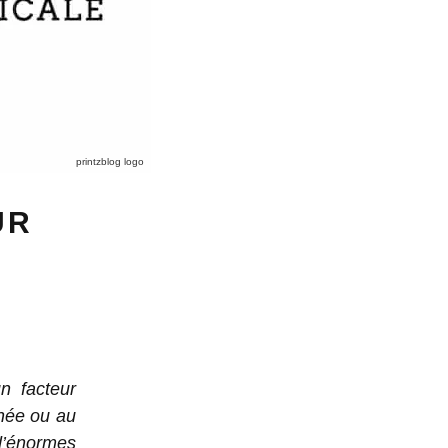
printzblog logo
UR
un facteur
née ou au
d’énormes