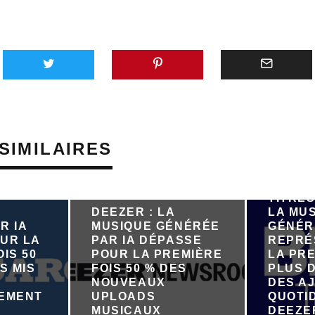
SIMILAIRES
PRÈS D
TITRES
DEEZER : LA
LA MU
R IA
MUSIQUE GÉNÉRÉE
GÉNÉR
UR LA
PAR IA DÉPASSE
REPRÉ
IS 50
POUR LA PREMIÈRE
LA PRE
S MIS
FOIS 50 % DES
PLUS D
NOUVEAUX
DES A
NEMENT
UPLOADS
QUOTI
R
MUSICAUX
DEEZE