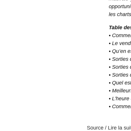
opportun
les chart
Table de
•
Comment
•
Le vendr
•
Qu’en es
•
Sorties 
•
Sorties
•
Sorties 
•
Quel est
•
Meilleur
•
L’heure 
•
Comment
Source / Lire la sui