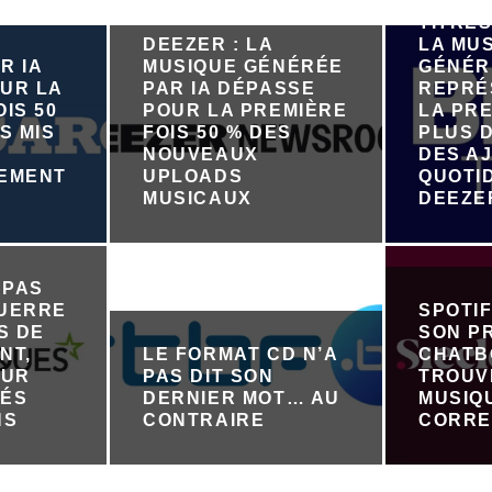
PRÈS D
TITRES
DEEZER : LA
LA MU
R IA
MUSIQUE GÉNÉRÉE
GÉNÉR
UR LA
PAR IA DÉPASSE
REPRÉ
IS 50
POUR LA PREMIÈRE
LA PRE
S MIS
FOIS 50 % DES
PLUS D
NOUVEAUX
DES A
NEMENT
UPLOADS
QUOTI
R
MUSICAUX
DEEZE
 PAS
GUERRE
SPOTI
S DE
SON P
NT,
LE FORMAT CD N’A
CHATB
OUR
PAS DIT SON
TROUV
TÉS
DERNIER MOT… AU
MUSIQ
NS
CONTRAIRE
CORRE