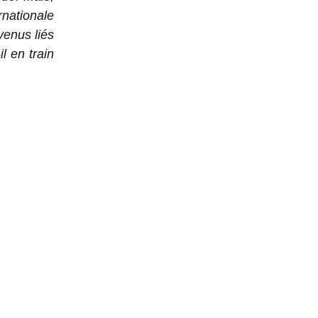
rnationale
venus liés
il en train