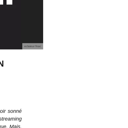
eclaieur fnac
N
voir sonné
 streaming
que. Mais,