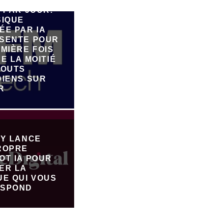
E 90.000
 PAR JOUR:
SIQUE
ÉE PAR IA
SENTE POUR
MIÈRE FOIS
E LA MOITIÉ
JOUTS
DIENS SUR
R
FY LANCE
ROPRE
OT IA POUR
ER LA
UE QUI VOUS
SPOND