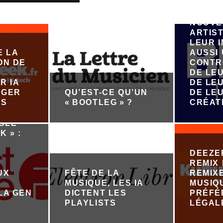
VEUT 
ÉMERG
NOUVE
ARTIST
LEUR 
E LA
AUSSI
ON DE
CONTR
DE LE
R IA
DE LEU
ÉGER
QU’EST-CE QU’UN
DE LE
ES
« BOOTLEG » ?
CRÉAT
ABLE
K » :
DEEZE
REMIX 
UX
FÊTE DE LA
REMIX
MUSIQUE, LES IA
MUSIQ
LA GEN
DICTENT LES
PRÉFÉ
PLAYLISTS
LÉGAL