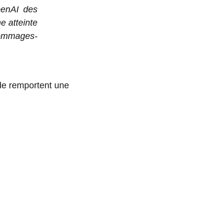
penAI des
e atteinte
dommages-
nde remportent une
SPARK,
FORME DE
ATION DE
E PAR IA,