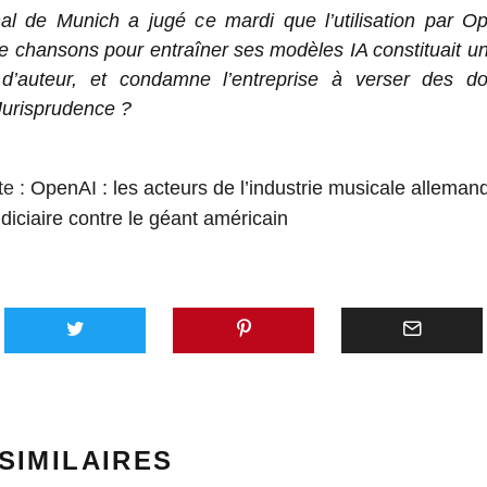
nal de Munich a jugé ce mardi que l’utilisation par O
e chansons pour entraîner ses modèles IA constituait un
 d’auteur, et condamne l’entreprise à verser des 
 Jurisprudence ?
te :
OpenAI : les acteurs de l’industrie musicale allema
udiciaire contre le géant américain
AVEC 
SUNO,
PLATE
GÉNÉR
SIMILAIRES
MUSIQU