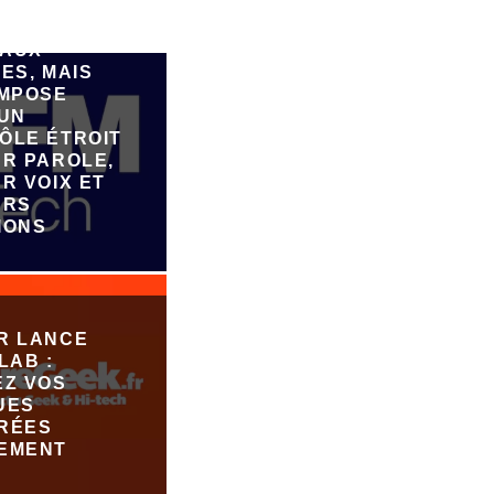
FAIRE
ER DE
AUX
ES, MAIS
IMPOSE
 UN
ÔLE ÉTROIT
UR PAROLE,
R VOIX ET
URS
IONS
R LANCE
LAB :
EZ VOS
UES
RÉES
EMENT