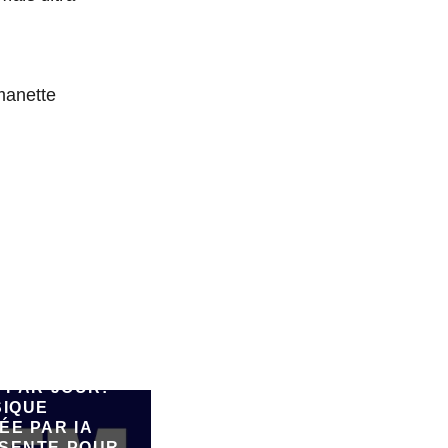
manette
E 90.000
 PAR JOUR:
SIQUE
ÉE PAR IA
SENTE POUR