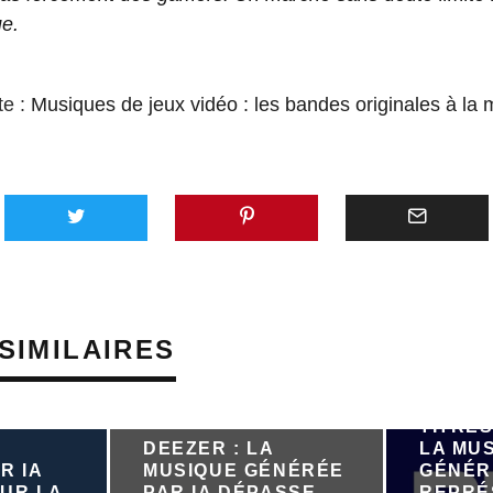
e.
te :
Musiques de jeux vidéo : les bandes originales à la 
SIMILAIRES
PRÈS D
TITRES
DEEZER : LA
LA MU
R IA
MUSIQUE GÉNÉRÉE
GÉNÉR
UR LA
PAR IA DÉPASSE
REPRÉ