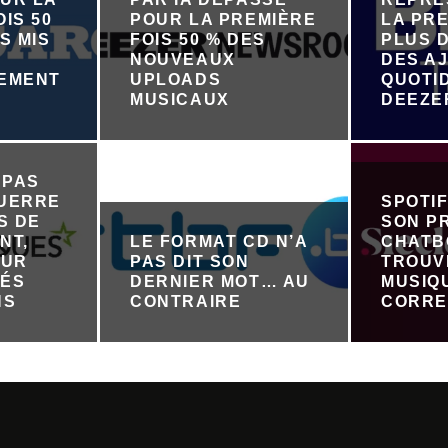
IS 50
POUR LA PREMIÈRE
LA PRE
S MIS
FOIS 50 % DES
PLUS D
NOUVEAUX
DES A
NEMENT
UPLOADS
QUOTI
R
MUSICAUX
DEEZE
 PAS
GUERRE
SPOTI
S DE
SON P
NT,
LE FORMAT CD N’A
CHATB
OUR
PAS DIT SON
TROUV
TÉS
DERNIER MOT… AU
MUSIQ
NS
CONTRAIRE
CORRE