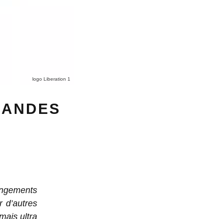
logo Liberation 1
 BANDES
angements
r d’autres
mais ultra