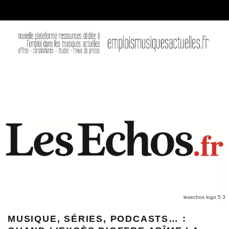
lesechos logo 5 3
MUSIQUE, SÉRIES, PODCASTS… :