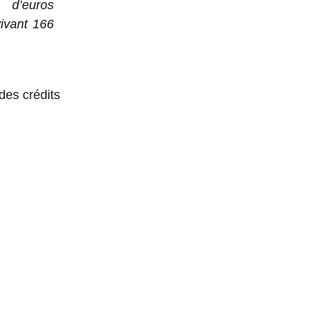
 d’euros
vivant 166
des crédits
SPARK,
FORME DE
ATION DE
E PAR IA,
FAIRE
ER DE