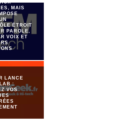
AUX
ES, MAIS
IMPOSE
 UN
ÔLE ÉTROIT
UR PAROLE,
R VOIX ET
URS
IONS
R LANCE
LAB :
EZ VOS
UES
RÉES
EMENT