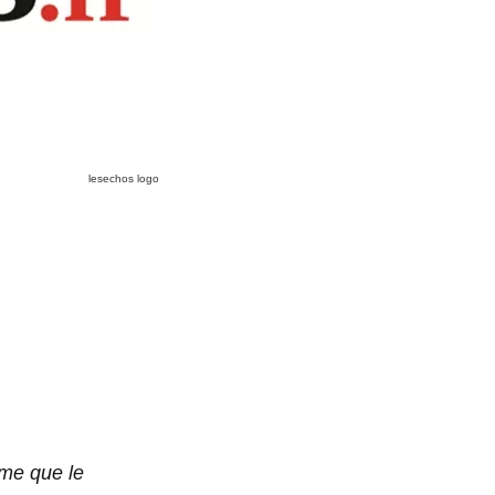
lesechos logo
me que le