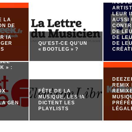
NOUVE
ARTIST
LEUR 
E LA
AUSSI
ON DE
CONTR
DE LE
R IA
DE LEU
ÉGER
QU’EST-CE QU’UN
DE LE
ES
« BOOTLEG » ?
CRÉAT
ABLE
K » :
DEEZE
REMIX 
UX
FÊTE DE LA
REMIX
MUSIQUE, LES IA
MUSIQ
LA GEN
DICTENT LES
PRÉFÉ
PLAYLISTS
LÉGAL