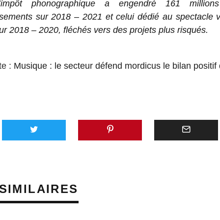
d’impôt phonographique a engendré 161 millions
ssements sur 2018 – 2021 et celui dédié au spectacle 
sur 2018 – 2020, fléchés vers des projets plus risqués.
te :
Musique : le secteur défend mordicus le bilan positif 
AVEC 
SUNO,
PLATE
GÉNÉR
SIMILAIRES
MUSIQU
VEUT 
ÉMERG