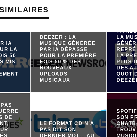
SIMILAIRES
PRÈS D
TITRES
DEEZER : LA
LA MU
R IA
MUSIQUE GÉNÉRÉE
GÉNÉR
UR LA
PAR IA DÉPASSE
REPRÉ
IS 50
POUR LA PREMIÈRE
LA PRE
S MIS
FOIS 50 % DES
PLUS D
NOUVEAUX
DES A
NEMENT
UPLOADS
QUOTI
R
MUSICAUX
DEEZE
 PAS
GUERRE
SPOTI
S DE
SON P
NT,
LE FORMAT CD N’A
CHATB
OUR
PAS DIT SON
TROUV
TÉS
DERNIER MOT… AU
MUSIQ