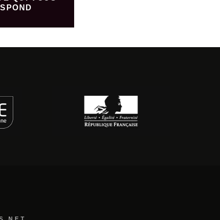
SPOND
S.NET