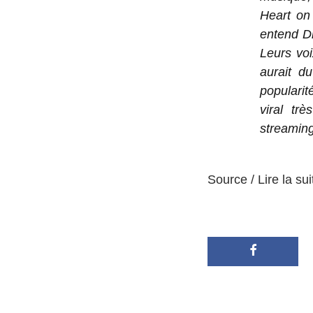
Heart on
entend D
Leurs voi
aurait d
popularit
viral tr
streaming
Source / Lire la sui