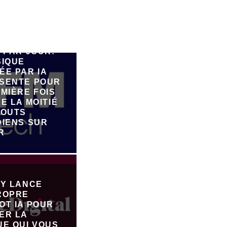
E 90.000
 PAR JOUR:
SIQUE
ÉE PAR IA
SENTE POUR
MIÈRE FOIS
E LA MOITIÉ
JOUTS
DIENS SUR
R
FY LANCE
ROPRE
OT IA POUR
ER LA
UE QUI VOUS