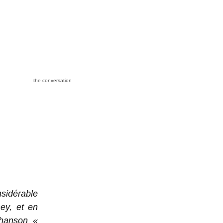
the conversation
sidérable
ey, et en
chanson «