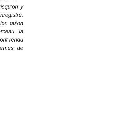
isqu’on y
registré.
sion qu’on
rceau, la
’ont rendu
formes de