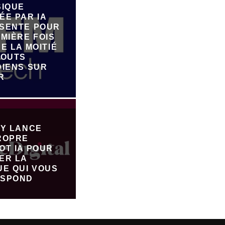
SIQUE
ÉE PAR IA
SENTE POUR
MIÈRE FOIS
E LA MOITIÉ
JOUTS
DIENS SUR
R
FY LANCE
ROPRE
OT IA POUR
ER LA
UE QUI VOUS
SPOND