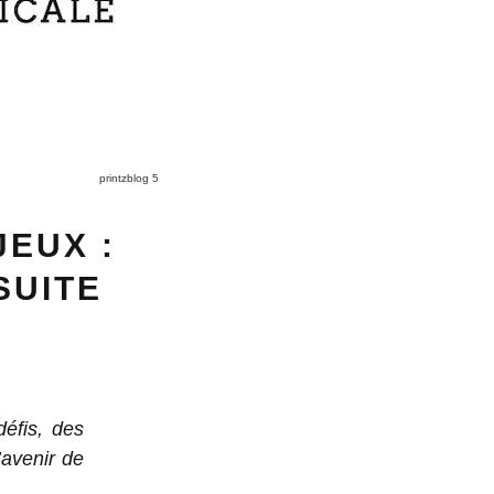
printzblog 5
JEUX :
SUITE
éfis, des
’avenir de