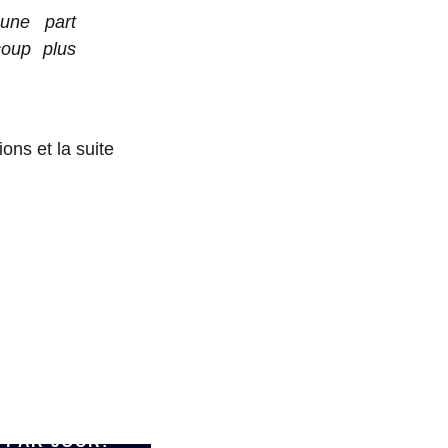
 une part
coup plus
ons et la suite
E 90.000
 PAR JOUR: