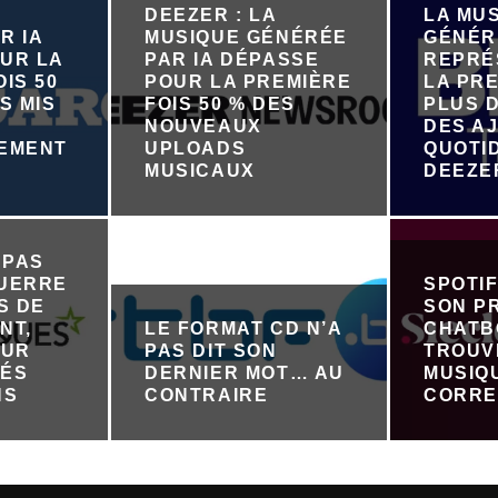
DEEZER : LA
LA MU
R IA
MUSIQUE GÉNÉRÉE
GÉNÉR
UR LA
PAR IA DÉPASSE
REPRÉ
IS 50
POUR LA PREMIÈRE
LA PRE
S MIS
FOIS 50 % DES
PLUS D
NOUVEAUX
DES A
NEMENT
UPLOADS
QUOTI
R
MUSICAUX
DEEZE
 PAS
GUERRE
SPOTI
S DE
SON P
NT,
LE FORMAT CD N’A
CHATB
OUR
PAS DIT SON
TROUV
TÉS
DERNIER MOT… AU
MUSIQ
NS
CONTRAIRE
CORRE