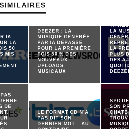
SIMILAIRES
PRÈS D
TITRES
DEEZER : LA
LA MU
R IA
MUSIQUE GÉNÉRÉE
GÉNÉR
UR LA
PAR IA DÉPASSE
REPRÉ
IS 50
POUR LA PREMIÈRE
LA PRE
S MIS
FOIS 50 % DES
PLUS D
NOUVEAUX
DES A
NEMENT
UPLOADS
QUOTI
R
MUSICAUX
DEEZE
 PAS
GUERRE
SPOTI
S DE
SON P
NT,
LE FORMAT CD N’A
CHATB
OUR
PAS DIT SON
TROUV
TÉS
DERNIER MOT… AU
MUSIQ