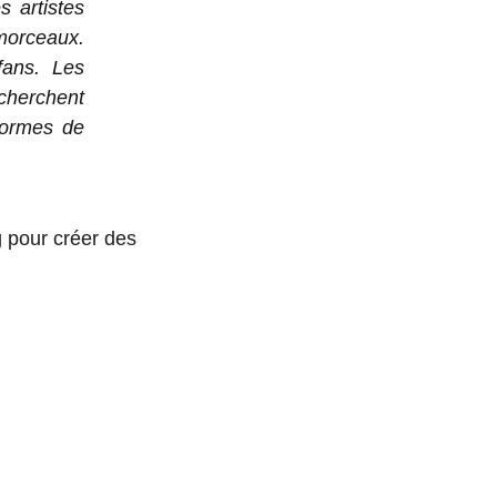
 artistes
orceaux.
fans. Les
 cherchent
formes de
g pour créer des