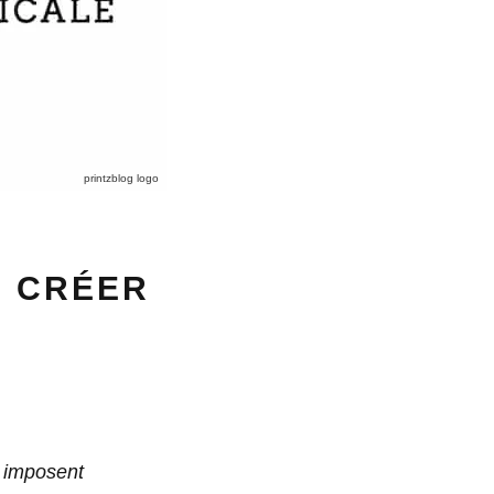
printzblog logo
R CRÉER
g imposent