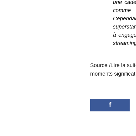
une cade
comme D
Cependan
superstar
à engage
streaming
Source /Lire la sui
moments significat