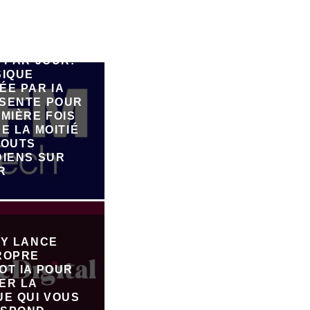
E 90.000
 PAR JOUR:
SIQUE
ÉE PAR IA
SENTE POUR
MIÈRE FOIS
E LA MOITIÉ
JOUTS
DIENS SUR
R
FY LANCE
ROPRE
OT IA POUR
ER LA
UE QUI VOUS