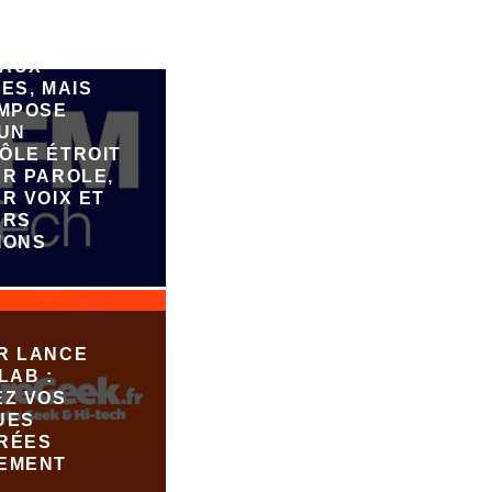
E PAR IA,
FAIRE
ER DE
AUX
ES, MAIS
IMPOSE
 UN
ÔLE ÉTROIT
UR PAROLE,
R VOIX ET
URS
IONS
R LANCE
LAB :
EZ VOS
UES
RÉES
EMENT