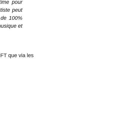
time pour
tiste peut
s de 100%
musique et
NFT que via les
SPARK,
FORME DE
ATION DE