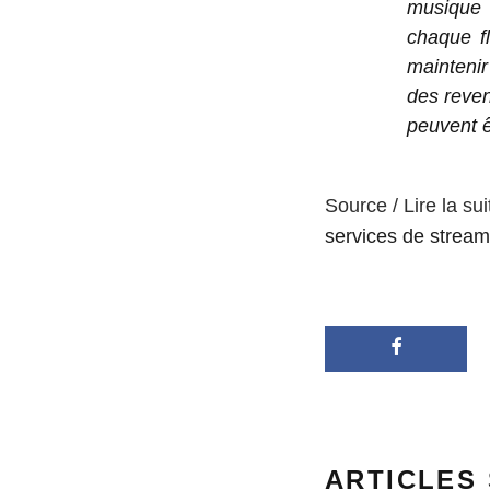
musique 
chaque fl
mainteni
des reven
peuvent ê
Source / Lire la sui
services de stream
ARTICLES 