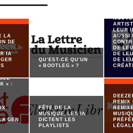
MUSIQU
VEUT 
ÉMERG
NOUVE
ARTIST
LEUR 
E LA
AUSSI
ON DE
CONTR
DE LE
R IA
DE LEU
ÉGER
QU’EST-CE QU’UN
DE LE
ES
« BOOTLEG » ?
CRÉAT
ABLE
K » :
DEEZE
REMIX 
UX
FÊTE DE LA
REMIX
MUSIQUE, LES IA
MUSIQ
LA GEN
DICTENT LES
PRÉFÉ
PLAYLISTS
LÉGAL