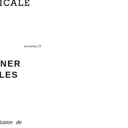
printzblog 23
GNER
 LES
fusion de