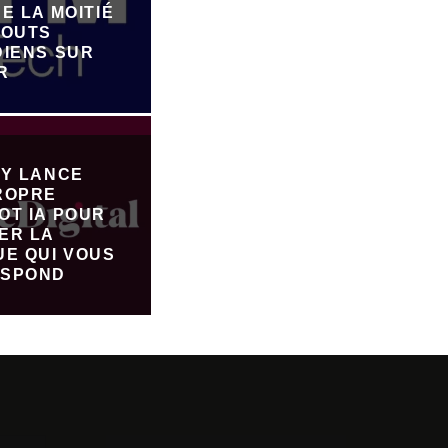
E LA MOITIÉ
JOUTS
DIENS SUR
R
FY LANCE
ROPRE
OT IA POUR
ER LA
UE QUI VOUS
SPOND