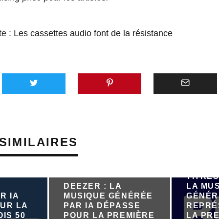
te :
Les cassettes audio font de la résistance
SIMILAIRES
PRÈS D
TITRES
DEEZER : LA
LA MU
R IA
MUSIQUE GÉNÉRÉE
GÉNÉR
UR LA
PAR IA DÉPASSE
REPRÉ
IS 50
POUR LA PREMIÈRE
LA PRE