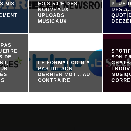
S MIS
FOIS 50 % DES
PLUS D
NOUVEAUX
DES A
NEMENT
UPLOADS
QUOTI
R
MUSICAUX
DEEZE
 PAS
GUERRE
SPOTI
S DE
SON P
NT,
LE FORMAT CD N’A
CHATB
OUR
PAS DIT SON
TROUV
TÉS
DERNIER MOT… AU
MUSIQ
NS
CONTRAIRE
CORRE