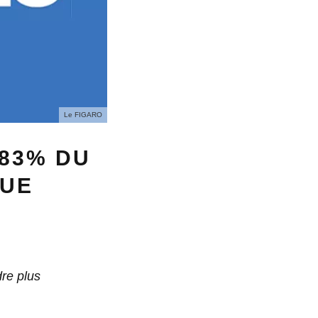
Le FIGARO
83% DU
QUE
dre plus