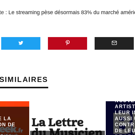
te :
Le streaming pèse désormais 83% du marché améric
AVEC 
SUNO,
PLATE
GÉNÉR
SIMILAIRES
MUSIQU
VEUT 
ÉMERG
NOUVE
ARTIST
LEUR 
E LA
AUSSI
ON DE
CONTR
DE LE