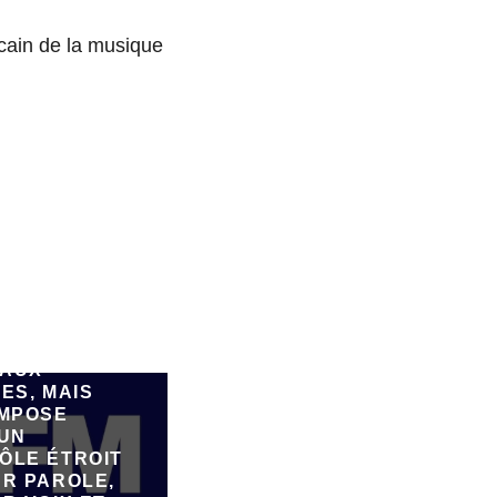
ain de la musique
SPARK,
FORME DE
ATION DE
E PAR IA,
FAIRE
ER DE
AUX
ES, MAIS
IMPOSE
 UN
ÔLE ÉTROIT
UR PAROLE,