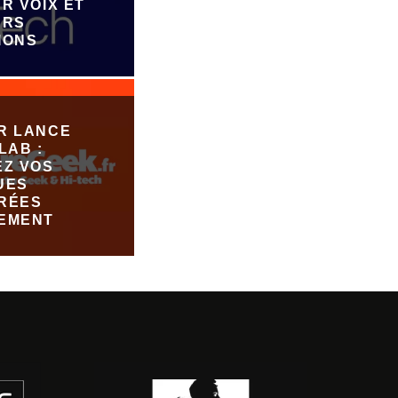
R VOIX ET
URS
IONS
R LANCE
LAB :
EZ VOS
UES
RÉES
EMENT