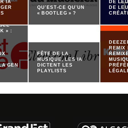
R IA
DE LEU
ÉGER
QU’EST-CE QU’UN
DE LE
ES
« BOOTLEG » ?
CRÉAT
ABLE
K » :
DEEZE
REMIX 
UX
FÊTE DE LA
REMIX
MUSIQUE, LES IA
MUSIQ
LA GEN
DICTENT LES
PRÉFÉ
PLAYLISTS
LÉGAL