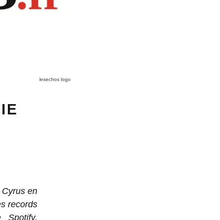
lesechos logo
IE
y Cyrus en
es records
 Spotify,