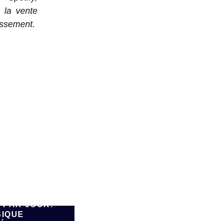
 la vente
assement.
E 90.000
 PAR JOUR:
SIQUE