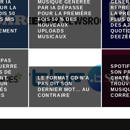
R IA
MUSIQUE GÉNÉRÉE
GÉNÉR
UR LA
PAR IA DÉPASSE
REPRÉ
IS 50
POUR LA PREMIÈRE
LA PRE
S MIS
FOIS 50 % DES
PLUS D
NOUVEAUX
DES A
NEMENT
UPLOADS
QUOTI
R
MUSICAUX
DEEZE
 PAS
GUERRE
SPOTI
S DE
SON P
NT,
LE FORMAT CD N’A
CHATB
OUR
PAS DIT SON
TROUV
TÉS
DERNIER MOT… AU
MUSIQ
NS
CONTRAIRE
CORRE