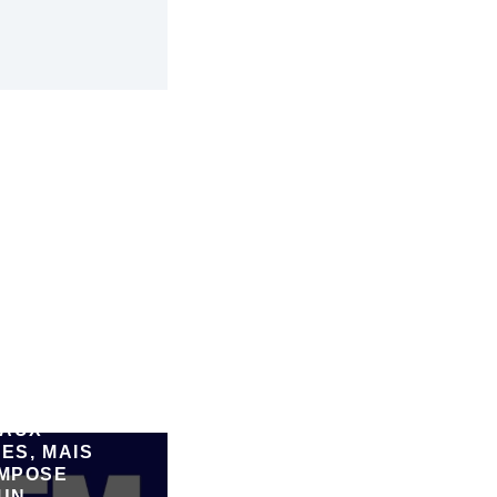
SPARK,
FORME DE
ATION DE
E PAR IA,
FAIRE
ER DE
AUX
ES, MAIS
IMPOSE
 UN