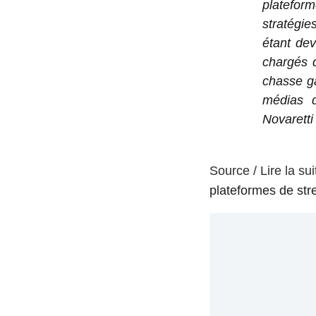
platefor
stratégi
étant dev
chargés d
chasse ga
médias d
Novarett
Source / Lire la sui
plateformes de st