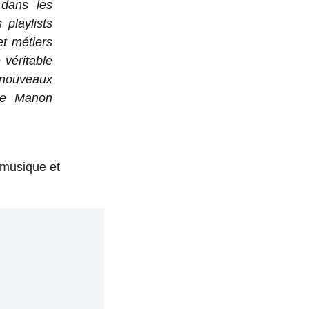
 dans les
playlists
et métiers
 véritable
s nouveaux
sée Manon
 musique et