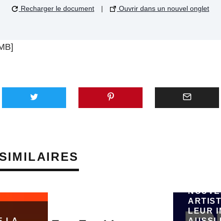
Recharger le document
|
Ouvrir dans un nouvel onglet
 MB]
AVEC 
SUNO,
PLATE
GÉNÉR
SIMILAIRES
MUSIQU
VEUT 
ÉMERG
NOUVE
ARTIST
LEUR 
E LA
AUSSI