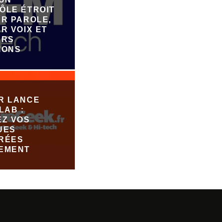
ÔLE ÉTROIT
UR PAROLE,
R VOIX ET
URS
IONS
R LANCE
LAB :
EZ VOS
UES
RÉES
EMENT