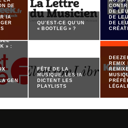
ON DE
CONTR
DE LE
R IA
DE LEU
ÉGER
QU’EST-CE QU’UN
DE LE
ES
« BOOTLEG » ?
CRÉAT
ABLE
K » :
DEEZE
REMIX 
UX
FÊTE DE LA
REMIX
MUSIQUE, LES IA
MUSIQ
LA GEN
DICTENT LES
PRÉFÉ
PLAYLISTS
LÉGAL