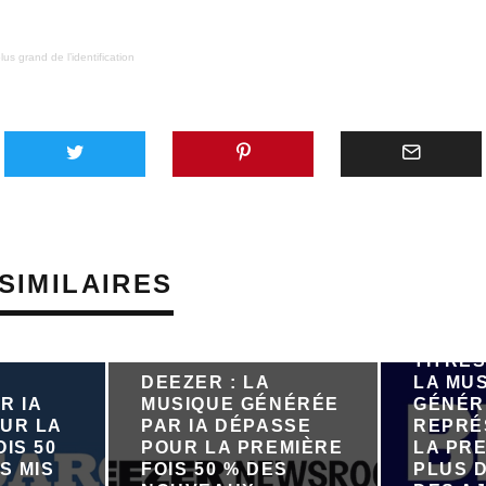
us grand de l’identification
SIMILAIRES
PRÈS D
TITRES
DEEZER : LA
LA MU
R IA
MUSIQUE GÉNÉRÉE
GÉNÉR
UR LA
PAR IA DÉPASSE
REPRÉ
IS 50
POUR LA PREMIÈRE
LA PRE
S MIS
FOIS 50 % DES
PLUS D