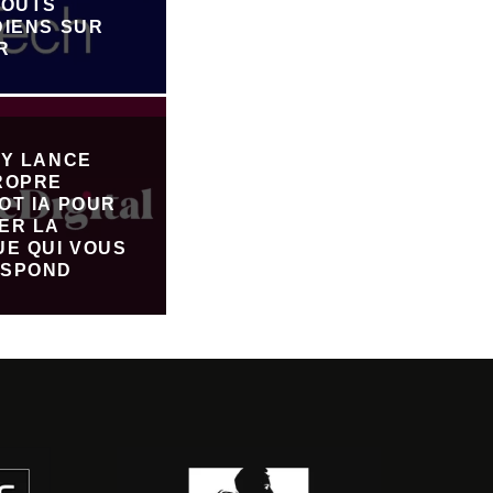
JOUTS
DIENS SUR
R
FY LANCE
ROPRE
OT IA POUR
ER LA
UE QUI VOUS
SPOND