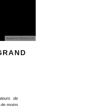
Explizik 52 768x410 1 47
 GRAND
teurs de
t de moins