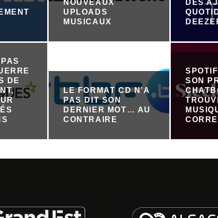
NOUVEAUX
DES A
NEMENT
UPLOADS
QUOTI
R
MUSICAUX
DEEZE
 PAS
GUERRE
SPOTI
S DE
SON P
NT,
LE FORMAT CD N’A
CHATB
OUR
PAS DIT SON
TROUV
TÉS
DERNIER MOT… AU
MUSIQ
NS
CONTRAIRE
CORRE