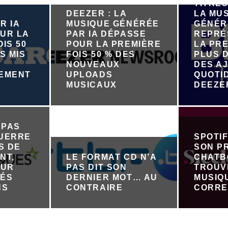
TITRES
DEEZER : LA
LA MU
R IA
MUSIQUE GÉNÉRÉE
GÉNÉR
UR LA
PAR IA DÉPASSE
REPRÉ
IS 50
POUR LA PREMIÈRE
LA PRE
S MIS
FOIS 50 % DES
PLUS D
NOUVEAUX
DES A
NEMENT
UPLOADS
QUOTI
R
MUSICAUX
DEEZE
 PAS
GUERRE
SPOTI
S DE
SON P
NT,
LE FORMAT CD N’A
CHATB
OUR
PAS DIT SON
TROUV
TÉS
DERNIER MOT… AU
MUSIQ
NS
CONTRAIRE
CORRE