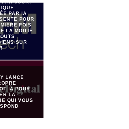
 PAR JOUR:
SIQUE
ÉE PAR IA
SENTE POUR
MIÈRE FOIS
E LA MOITIÉ
JOUTS
DIENS SUR
R
FY LANCE
ROPRE
OT IA POUR
ER LA
UE QUI VOUS
SPOND