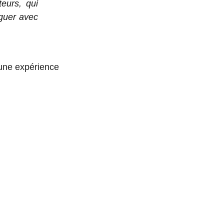
teurs, qui
oguer avec
 une expérience
E 90.000