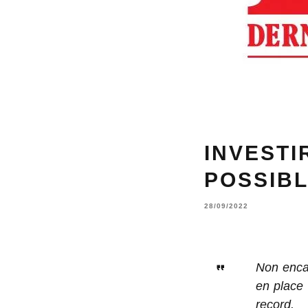
INVESTI
POSSIBL
28/09/2022
Non enca
en place 
record.