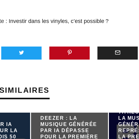
te :
Investir dans les vinyles, c’est possible ?
SIMILAIRES
PRÈS D
TITRES
DEEZER : LA
LA MU
R IA
MUSIQUE GÉNÉRÉE
GÉNÉR
UR LA
PAR IA DÉPASSE
REPRÉ
IS 50
POUR LA PREMIÈRE
LA PRE