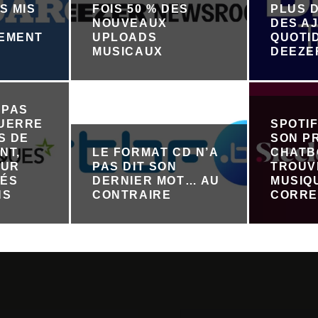
S MIS
FOIS 50 % DES
PLUS D
NOUVEAUX
DES A
NEMENT
UPLOADS
QUOTI
R
MUSICAUX
DEEZE
 PAS
GUERRE
SPOTI
S DE
SON P
NT,
LE FORMAT CD N’A
CHATB
OUR
PAS DIT SON
TROUV
TÉS
DERNIER MOT… AU
MUSIQ
NS
CONTRAIRE
CORRE