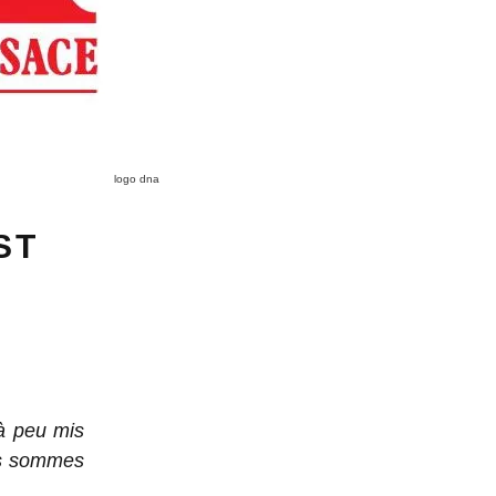
logo dna
ST
à peu mis
des sommes