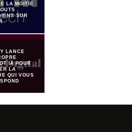
E LA MOITIÉ
JOUTS
DIENS SUR
R
FY LANCE
ROPRE
OT IA POUR
ER LA
UE QUI VOUS
SPOND