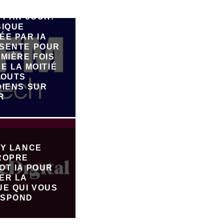
E 90.000
 PAR JOUR:
SIQUE
ÉE PAR IA
SENTE POUR
MIÈRE FOIS
E LA MOITIÉ
JOUTS
DIENS SUR
R
FY LANCE
ROPRE
OT IA POUR
ER LA
UE QUI VOUS
SPOND