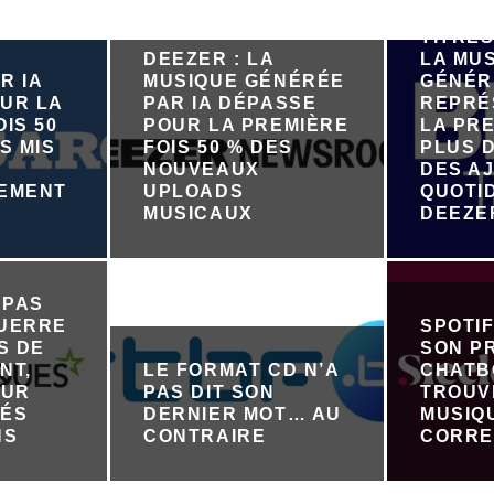
PRÈS D
TITRES
DEEZER : LA
LA MU
R IA
MUSIQUE GÉNÉRÉE
GÉNÉR
UR LA
PAR IA DÉPASSE
REPRÉ
IS 50
POUR LA PREMIÈRE
LA PRE
S MIS
FOIS 50 % DES
PLUS D
NOUVEAUX
DES A
NEMENT
UPLOADS
QUOTI
R
MUSICAUX
DEEZE
 PAS
GUERRE
SPOTI
S DE
SON P
NT,
LE FORMAT CD N’A
CHATB
OUR
PAS DIT SON
TROUV
TÉS
DERNIER MOT… AU
MUSIQ
NS
CONTRAIRE
CORRE