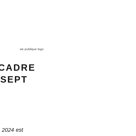
vie publique logo
 CADRE
 SEPT
n 2024 est