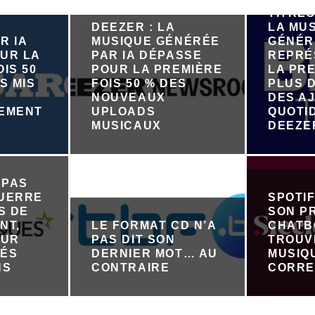
TITRES
DEEZER : LA
LA MU
R IA
MUSIQUE GÉNÉRÉE
GÉNÉR
UR LA
PAR IA DÉPASSE
REPRÉ
IS 50
POUR LA PREMIÈRE
LA PRE
S MIS
FOIS 50 % DES
PLUS D
NOUVEAUX
DES A
NEMENT
UPLOADS
QUOTI
R
MUSICAUX
DEEZE
 PAS
GUERRE
SPOTI
S DE
SON P
NT,
LE FORMAT CD N’A
CHATB
OUR
PAS DIT SON
TROUV
TÉS
DERNIER MOT… AU
MUSIQ
NS
CONTRAIRE
CORRE