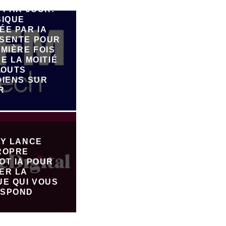
 PAR JOUR:
SIQUE
ÉE PAR IA
SENTE POUR
MIÈRE FOIS
E LA MOITIÉ
JOUTS
DIENS SUR
R
FY LANCE
ROPRE
OT IA POUR
ER LA
UE QUI VOUS
SPOND