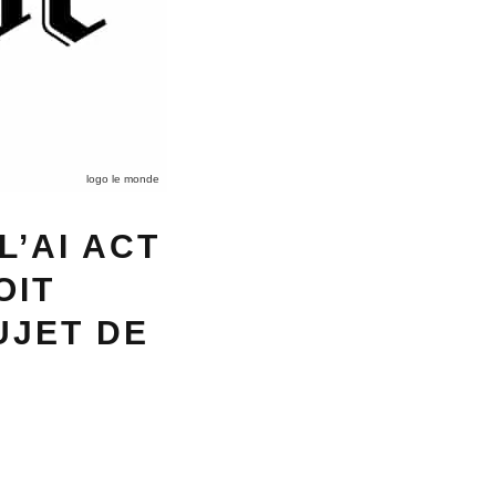
logo le monde
L’AI ACT
OIT
UJET DE