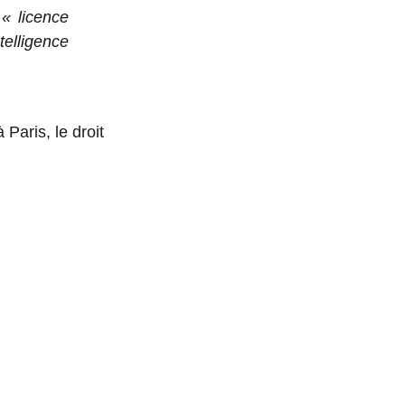
 « licence
elligence
 Paris, le droit
E 90.000