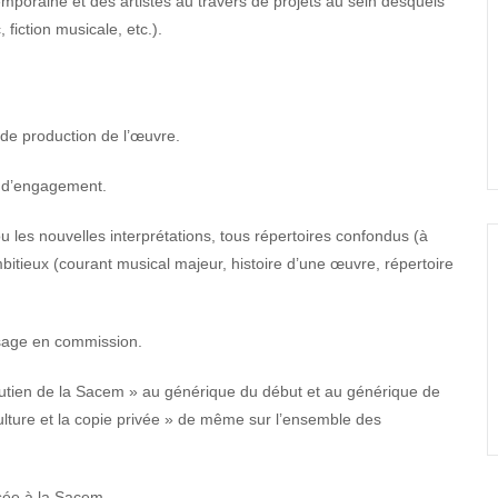
emporaine et des artistes au travers de projets au sein desquels
, fiction musicale, etc.).
de production de l’œuvre.
re d’engagement.
ou les nouvelles interprétations, tous répertoires confondus (à
bitieux (courant musical majeur, histoire d’une œuvre, répertoire
ssage en commission.
soutien de la Sacem » au générique du début et au générique de
 culture et la copie privée » de même sur l’ensemble des
osée à la Sacem.