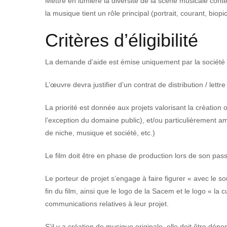
Mettre en lumière la diversité de la scène musicale cont
la musique tient un rôle principal (portrait, courant, biopic
Critères d’éligibilité
La demande d’aide est émise uniquement par la société 
L’œuvre devra justifier d’un contrat de distribution / lett
La priorité est donnée aux projets valorisant la création 
l’exception du domaine public), et/ou particulièrement am
de niche, musique et société, etc.)
Le film doit être en phase de production lors de son pa
Le porteur de projet s’engage à faire figurer « avec le 
fin du film, ainsi que le logo de la Sacem et le logo « la
communications relatives à leur projet.
S’il y a création de musique originale, elle doit être dép