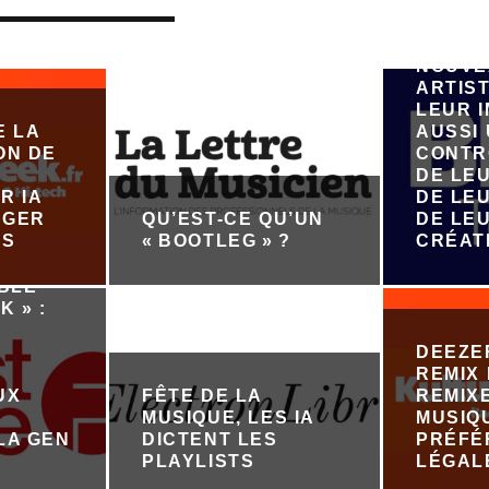
MUSIQU
VEUT 
ÉMERG
NOUVE
ARTIST
LEUR 
E LA
AUSSI
ON DE
CONTR
DE LE
R IA
DE LEU
ÉGER
QU’EST-CE QU’UN
DE LE
ES
« BOOTLEG » ?
CRÉAT
ABLE
K » :
DEEZE
REMIX 
UX
FÊTE DE LA
REMIX
MUSIQUE, LES IA
MUSIQ
LA GEN
DICTENT LES
PRÉFÉ
PLAYLISTS
LÉGAL