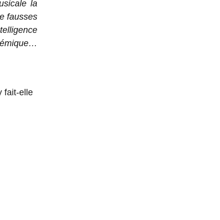
usicale la
re fausses
elligence
polémique…
fait-elle
SPARK,
FORME DE
ATION DE