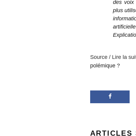
des voix 
plus util
informat
artificie
Explicati
Source / Lire la sui
polémique ?
ARTICLES 