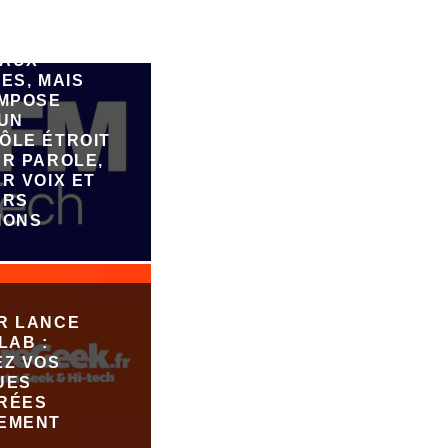
E PAR IA,
FAIRE
ER DE
AUX
ES, MAIS
IMPOSE
 UN
ÔLE ÉTROIT
UR PAROLE,
R VOIX ET
URS
IONS
R LANCE
LAB :
EZ VOS
UES
RÉES
EMENT