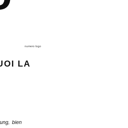
numero logo
UOI LA
oung, bien