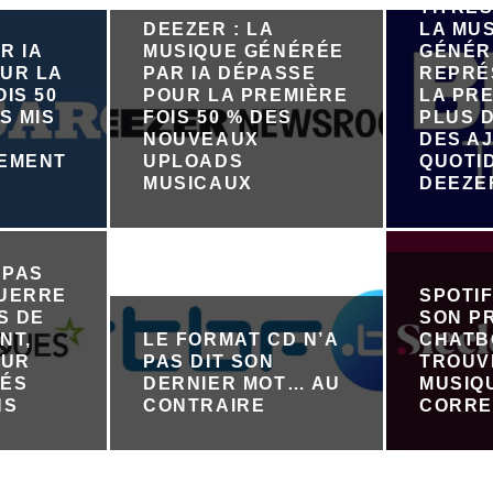
TITRES
DEEZER : LA
LA MU
R IA
MUSIQUE GÉNÉRÉE
GÉNÉR
UR LA
PAR IA DÉPASSE
REPRÉ
IS 50
POUR LA PREMIÈRE
LA PRE
S MIS
FOIS 50 % DES
PLUS D
NOUVEAUX
DES A
NEMENT
UPLOADS
QUOTI
R
MUSICAUX
DEEZE
 PAS
GUERRE
SPOTI
S DE
SON P
NT,
LE FORMAT CD N’A
CHATB
OUR
PAS DIT SON
TROUV
TÉS
DERNIER MOT… AU
MUSIQ
NS
CONTRAIRE
CORRE