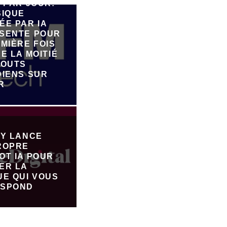
 PAR JOUR:
SIQUE
ÉE PAR IA
SENTE POUR
MIÈRE FOIS
E LA MOITIÉ
JOUTS
DIENS SUR
R
FY LANCE
ROPRE
OT IA POUR
ER LA
UE QUI VOUS
SPOND