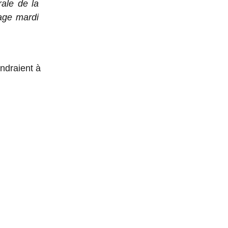
rale de la
age mardi
ndraient à
E 90.000