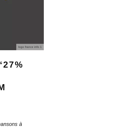
logo france info 1
“27%
M
chansons à