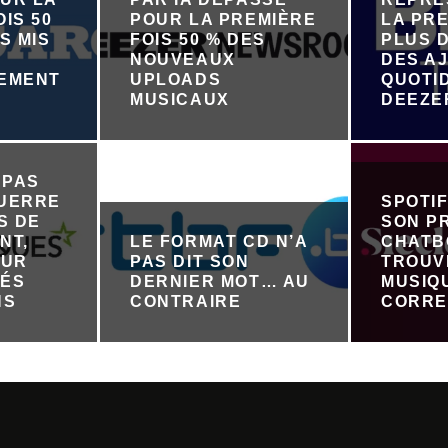
IS 50
POUR LA PREMIÈRE
LA PRE
S MIS
FOIS 50 % DES
PLUS D
NOUVEAUX
DES A
NEMENT
UPLOADS
QUOTI
R
MUSICAUX
DEEZE
 PAS
GUERRE
SPOTI
S DE
SON P
NT,
LE FORMAT CD N’A
CHATB
OUR
PAS DIT SON
TROUV
TÉS
DERNIER MOT… AU
MUSIQ
NS
CONTRAIRE
CORRE