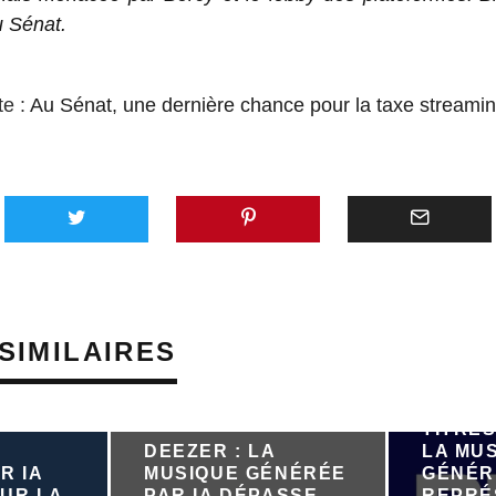
u Sénat.
te :
Au Sénat, une dernière chance pour la taxe streami
SIMILAIRES
PRÈS D
TITRES
DEEZER : LA
LA MU
R IA
MUSIQUE GÉNÉRÉE
GÉNÉR
UR LA
PAR IA DÉPASSE
REPRÉ