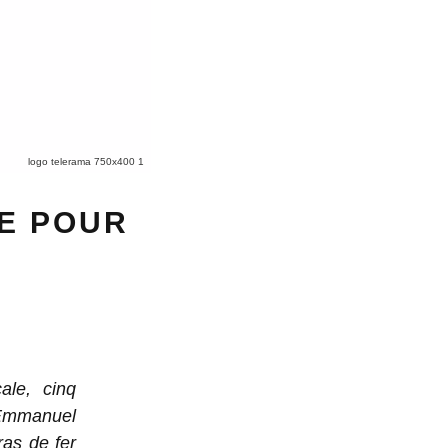
logo telerama 750x400 1
CE POUR
ale, cinq
 Emmanuel
as de fer