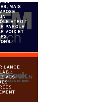
AUX
ES, MAIS
IMPOSE
 UN
ÔLE ÉTROIT
UR PAROLE,
R VOIX ET
URS
IONS
R LANCE
LAB :
EZ VOS
UES
RÉES
EMENT