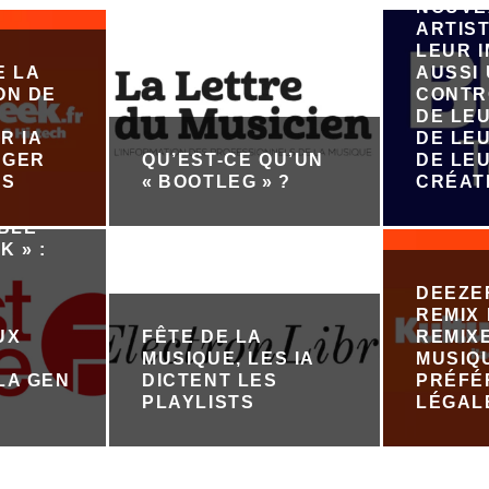
NOUVE
ARTIST
LEUR 
E LA
AUSSI
ON DE
CONTR
DE LE
R IA
DE LEU
ÉGER
QU’EST-CE QU’UN
DE LE
ES
« BOOTLEG » ?
CRÉAT
ABLE
K » :
DEEZE
REMIX 
UX
FÊTE DE LA
REMIX
MUSIQUE, LES IA
MUSIQ
LA GEN
DICTENT LES
PRÉFÉ
PLAYLISTS
LÉGAL