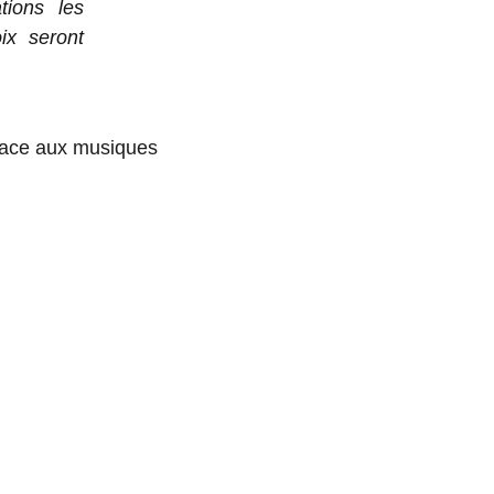
ions les
ix seront
t face aux musiques
SPARK,
FORME DE
ATION DE
E PAR IA,
FAIRE
ER DE