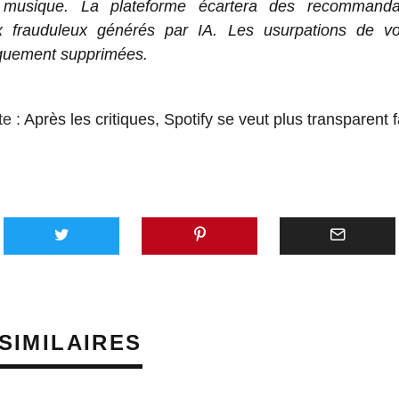
 musique. La plateforme écartera des recommandat
 frauduleux générés par IA. Les usurpations de vo
quement supprimées.
te :
Après les critiques, Spotify se veut plus transparen
AVEC 
SUNO,
PLATE
GÉNÉR
SIMILAIRES
MUSIQU
VEUT 
ÉMERG