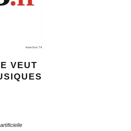
lesechos 74
SE VEUT
USIQUES
tificielle