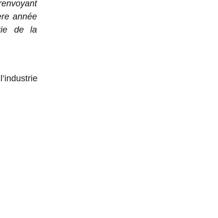
renvoyant
ère année
rie de la
’industrie
SPARK,
FORME DE
ATION DE
E PAR IA,
FAIRE