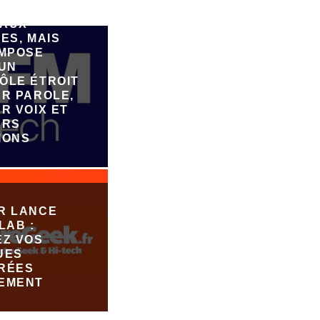
ER DE
AUX
ES, MAIS
IMPOSE
 UN
ÔLE ÉTROIT
UR PAROLE,
R VOIX ET
URS
IONS
R LANCE
LAB :
EZ VOS
UES
RÉES
EMENT