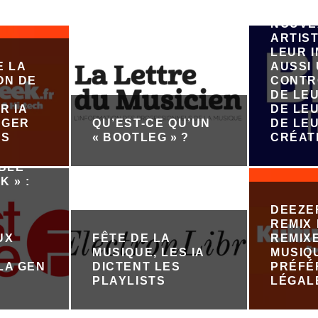
ÉMERG
NOUVE
ARTIST
LEUR 
E LA
AUSSI
ON DE
CONTR
DE LE
R IA
DE LEU
ÉGER
QU’EST-CE QU’UN
DE LE
ES
« BOOTLEG » ?
CRÉAT
ABLE
K » :
DEEZE
REMIX 
UX
FÊTE DE LA
REMIX
MUSIQUE, LES IA
MUSIQ
LA GEN
DICTENT LES
PRÉFÉ
PLAYLISTS
LÉGAL