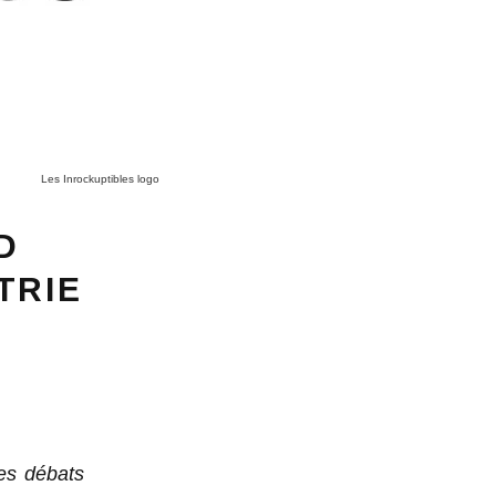
Les Inrockuptibles logo
D
TRIE
des débats