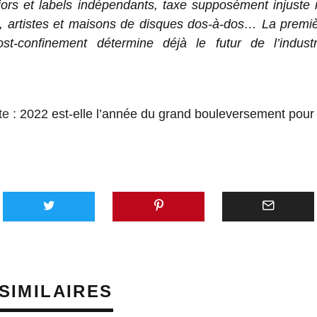
jors et labels indépendants, taxe supposément injuste 
s, artistes et maisons de disques dos-à-dos… La premi
ost-confinement détermine déjà le futur de l’indust
te :
2022 est-elle l’année du grand bouleversement pour l
AVEC 
SUNO,
PLATE
GÉNÉR
SIMILAIRES
MUSIQU
VEUT 