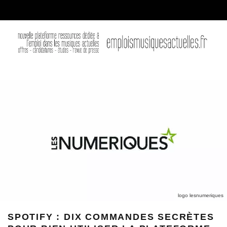
logo lesnumeriques
SPOTIFY : DIX COMMANDES SECRÈTES