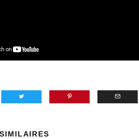
AVEC 
SUNO,
PLATE
GÉNÉR
SIMILAIRES
MUSIQU