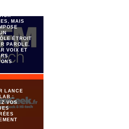
FAIRE
ER DE
AUX
ES, MAIS
IMPOSE
 UN
ÔLE ÉTROIT
UR PAROLE,
R VOIX ET
URS
IONS
R LANCE
LAB :
EZ VOS
UES
RÉES
EMENT