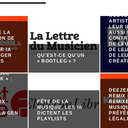
VEUT 
ÉMERG
NOUVE
ARTIST
LEUR 
E LA
AUSSI
ON DE
CONTR
DE LE
R IA
DE LEU
ÉGER
QU’EST-CE QU’UN
DE LE
ES
« BOOTLEG » ?
CRÉAT
ABLE
K » :
DEEZE
REMIX 
UX
FÊTE DE LA
REMIX
MUSIQUE, LES IA
MUSIQ
LA GEN
DICTENT LES
PRÉFÉ
PLAYLISTS
LÉGAL