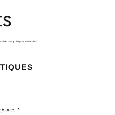
toires des politiques culturelles
,
ATIQUES
s jeunes ?