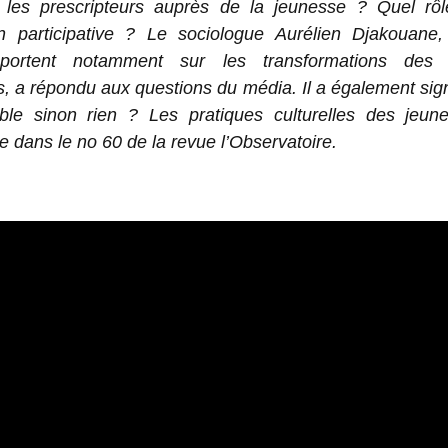
 les prescripteurs auprès de la jeunesse ? Quel rôl
n participative ? Le sociologue Aurélien Djakouane,
 portent notamment sur les transformations des p
es, a répondu aux questions du média. Il a également signé
ble sinon rien ? Les pratiques culturelles des jeune
 dans le no 60 de la revue l’Observatoire.